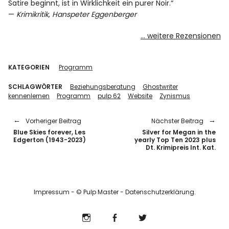
Satire beginnt, ist in Wirklichkeit ein purer Noir.“
—
Krimikritik, Hanspeter Eggenberger
… weitere Rezensionen
KATEGORIEN
Programm
SCHLAGWÖRTER
Beziehungsberatung
Ghostwriter
kennenlernen
Programm
pulp 62
Website
Zynismus
Vorheriger Beitrag
Nächster Beitrag
Blue Skies forever, Les
Silver for Megan in the
Edgerton (1943-2023)
yearly Top Ten 2023 plus
Dt. Krimipreis Int. Kat.
Impressum
- © Pulp Master -
Datenschutzerklärung