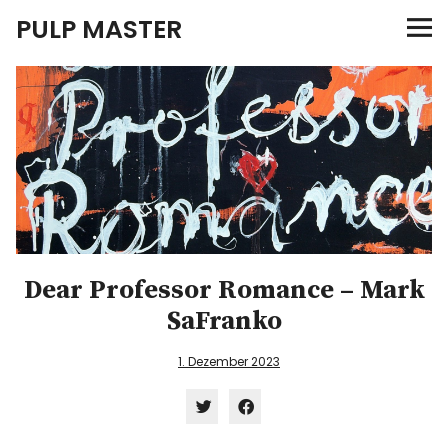
PULP MASTER
Programm
Verlag
Merch
News
Dear Professor Romance – Mark
SaFranko
Instagram
Facebook
Twitter
1. Dezember 2023
Klick,
Klick,
um
um