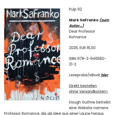
über
auf
Twitter
Facebook
Info
zu
zu
Pulp 62
teilen
teilen
(Wird
(Wird
in
in
Mark SaFranko
(
zum
neuem
neuem
Fenster
Fenster
Autor…
)
geöffnet)
geöffnet)
Dear Professor
Romance
2026, EUR 16,00
ISBN 978-3-946582-
21-2
Leseprobe/eBook
hier
Direkt bestellen
ohne Versandkosten>
Dough Guthrie betreibt
eine Website namens
Professor Romance, die als Idee aus einer Laune heraus