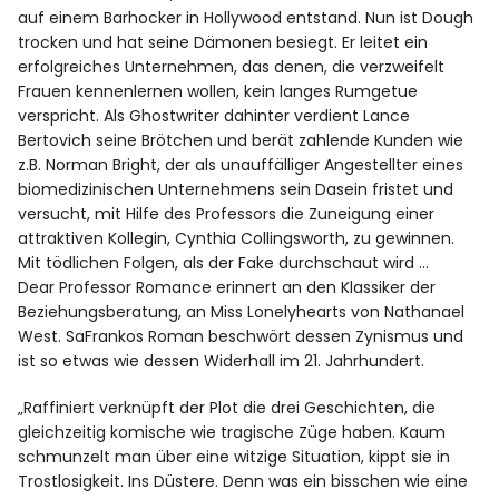
auf einem Barhocker in Hollywood entstand. Nun ist Dough
trocken und hat seine Dämonen besiegt. Er leitet ein
erfolgreiches Unternehmen, das denen, die verzweifelt
Frauen kennenlernen wollen, kein langes Rumgetue
verspricht. Als Ghostwriter dahinter verdient Lance
Bertovich seine Brötchen und berät zahlende Kunden wie
z.B. Norman Bright, der als unauffälliger Angestellter eines
biomedizinischen Unternehmens sein Dasein fristet und
versucht, mit Hilfe des Professors die Zuneigung einer
attraktiven Kollegin, Cynthia Collingsworth, zu gewinnen.
Mit tödlichen Folgen, als der Fake durchschaut wird …
Dear Professor Romance erinnert an den Klassiker der
Beziehungsberatung, an Miss Lonelyhearts von Nathanael
West. SaFrankos Roman beschwört dessen Zynismus und
ist so etwas wie dessen Widerhall im 21. Jahrhundert.
„Raffiniert verknüpft der Plot die drei Geschichten, die
gleichzeitig komische wie tragische Züge haben. Kaum
schmunzelt man über eine witzige Situation, kippt sie in
Trostlosigkeit. Ins Düstere. Denn was ein bisschen wie eine