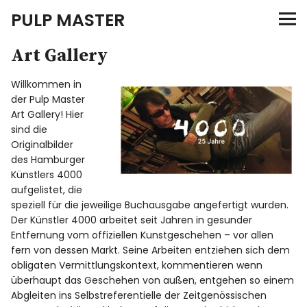
PULP MASTER
Art Gallery
Programm
Willkommen in
Verlag
der Pulp Master
Art Gallery! Hier
Merch
sind die
Originalbilder
des Hamburger
Merch / Shop
Künstlers 4000
aufgelistet, die
Cover Art
speziell für die jeweilige Buchausgabe angefertigt wurden.
Der Künstler 4000 arbeitet seit Jahren in gesunder
Entfernung vom offiziellen Kunstgeschehen – vor allen
News
fern von dessen Markt. Seine Arbeiten entziehen sich dem
obligaten Vermittlungskontext, kommentieren wenn
überhaupt das Geschehen von außen, entgehen so einem
Abgleiten ins Selbstreferentielle der Zeitgenössischen