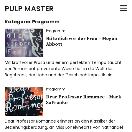
PULP MASTER
Kategorie:
Programm
Programm
Programm
Neu
Hüte dich vor der Frau – Megan
Abbott
In Planung
Mit kraftvoller Prosa und einem perfekten Tempo taucht
der Roman auf provokante Weise tief in die Welt des
Katalog
Begehrens, der Liebe und der Geschlechterpolitik ein.
Bestellen / Order
Programm
Dear Professor Romance – Mark
SaFranko
Verlag
Merch
Dear Professor Romance erinnert an den Klassiker der
Beziehungsberatung, an Miss Lonelyhearts von Nathanael