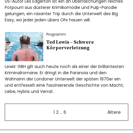
US-Autor Les Edgerton ist ein an Überraschungen reiches
Potpourri aus düsterer Krimikomödie und Pulp-Parodie
gelungen, ein rasanter Trip durch die Unterwelt des Big
Easy, wo jeder jeden übers Ohr hauen will.
Programm
Ted Lewis – Schwere
Körperverletzung
Lewis‘ GBH gilt auch heute noch als einer der brillantesten
Kriminalromane. Er dringt in die Paranoia und den
Wahnsinn der Londoner Unterwelt der späten 1970er ein
und entfesselt eine faszinierende Geschichte von Macht,
Liebe, Hybris und Verrat.
1
2
…
6
Ältere