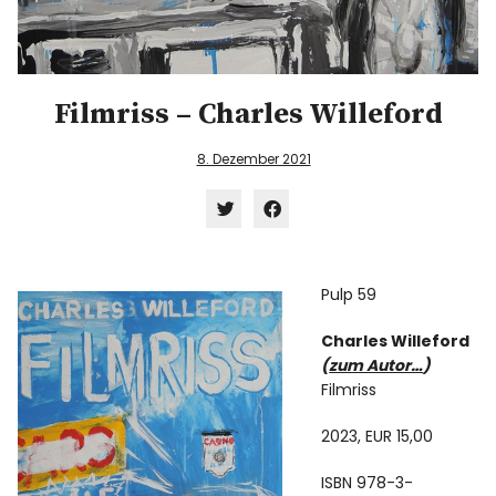
Info
Filmriss – Charles Willeford
8. Dezember 2021
Klick,
Klick,
um
um
über
auf
Twitter
Facebook
zu
zu
Pulp 59
teilen
teilen
(Wird
(Wird
in
in
Charles Willeford
neuem
neuem
Fenster
Fenster
(
zum Autor…
)
geöffnet)
geöffnet)
Filmriss
2023, EUR 15,00
ISBN 978-3-