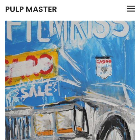
PULP MASTER
Programm
Verlag
Merch
News
Instagram
Facebook
Twitter