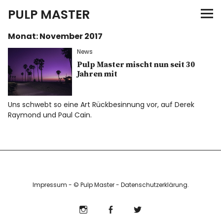
PULP MASTER
Monat:
November 2017
Programm
News
Verlag
Pulp Master mischt nun seit 30
Jahren mit
Merch
Uns schwebt so eine Art Rückbesinnung vor, auf Derek
Raymond und Paul Cain.
News
Instagram
Facebook
Twitter
Impressum
- © Pulp Master -
Datenschutzerklärung