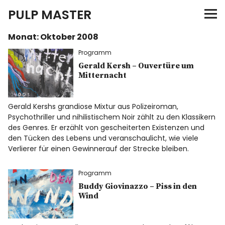
PULP MASTER
Monat:
Oktober 2008
Programm
Programm
Verlag
Gerald Kersh – Ouvertüre um
Mitternacht
Merch
Gerald Kershs grandiose Mixtur aus Polizeiroman,
Psychothriller und nihilistischem Noir zählt zu den Klassikern
News
des Genres. Er erzählt von gescheiterten Existenzen und
den Tücken des Lebens und veranschaulicht, wie viele
Verlierer für einen Gewinnerauf der Strecke bleiben.
Instagram
Facebook
Twitter
Programm
Buddy Giovinazzo – Piss in den
Wind