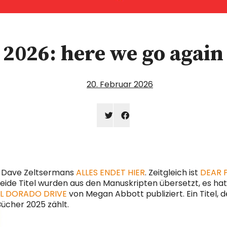
2026: here we go again
20. Februar 2026
Klick,
Klick,
um
um
über
auf
Twitter
Facebook
zu
zu
teilen
teilen
(Wird
(Wird
in
in
t Dave Zeltsermans
ALLES ENDET HIER
. Zeitgleich ist
DEAR 
neuem
neuem
eide Titel wurden aus den Manuskripten übersetzt, es hat
Fenster
Fenster
geöffnet)
geöffnet)
EL DORADO DRIVE
von Megan Abbott publiziert. Ein Titel, d
ücher 2025 zählt.