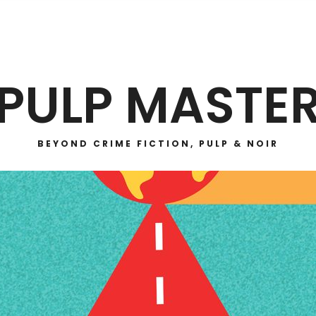
PULP MASTE
BEYOND CRIME FICTION, PULP & NOIR