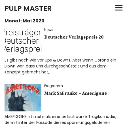
PULP MASTER
Monat:
Mai 2020
Programm
News
Verlag
Deutscher Verlagspreis 20
Merch
Es gibt nach wie vor Ups & Downs. Aber wenn Corona ein
Down war, dass uns durchgeschüttelt und aus dem
News
Konzept gebracht hat,…
Programm
Mark SaFranko – Amerigone
Instagram
Facebook
Twitter
AMERIGONE ist mehr als eine tiefschwarze Tragikomödie,
denn hinter der Fassade dieses spannungsgeladenen