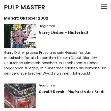
PULP MASTER
Monat:
Oktober 2002
Programm
Programm
Verlag
Garry Disher – Hinterhalt
Merch
Garry Disher präzise Prosa und sein Gespür für das
realistische Details haben ihm für sein Debüt Gier den
News
Deutschen Krimipreis beschert. In Dreck konnte Disher
sogar noch zulegen, mit Hinterhalt erleben die Romane um
den Berufsverbrecher Wyatt nun ihren Höhepunkt.
Instagram
Facebook
Twitter
Programm
Gerald Kersh – Nachts in der Stadt