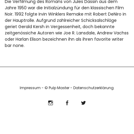
Die Verfilmung des Romans von Jules Dassin aus dem
Info
Jahre 1950 war die Initialzündung für den klassischen Film
Noir. 1992 folgte Irvin Winklers Remake mit Robert DeNiro in
der Hauptrolle. Aufgrund zahlreicher Schicksalschläge
geriet Gerald Kersh in Vergessenheit, doch bekannte
zeitgenössiche Autoren wie Joe R. Lansdale, Andrew Vachss
oder Harlan Elison bezeichnen ihn als ihren favorite writer
bar none.
Impressum
- © Pulp Master -
Datenschutzerklärung
Instagram
Facebook
Twitter