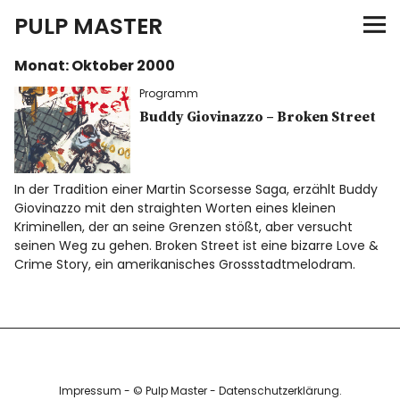
PULP MASTER
Monat:
Oktober 2000
Programm
Programm
Verlag
Buddy Giovinazzo – Broken Street
Merch
In der Tradition einer Martin Scorsesse Saga, erzählt Buddy
Giovinazzo mit den straighten Worten eines kleinen
News
Kriminellen, der an seine Grenzen stößt, aber versucht
seinen Weg zu gehen. Broken Street ist eine bizarre Love &
Crime Story, ein amerikanisches Grossstadtmelodram.
Instagram
Facebook
Twitter
Impressum
- © Pulp Master -
Datenschutzerklärung