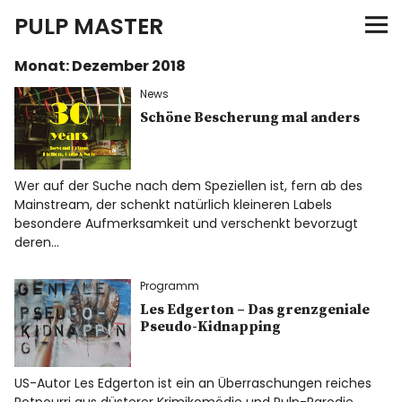
PULP MASTER
Monat:
Dezember 2018
Programm
News
Verlag
Schöne Bescherung mal anders
Merch
Wer auf der Suche nach dem Speziellen ist, fern ab des
Mainstream, der schenkt natürlich kleineren Labels
News
besondere Aufmerksamkeit und verschenkt bevorzugt
deren…
Programm
Instagram
Facebook
Twitter
Les Edgerton – Das grenzgeniale
Pseudo-Kidnapping
US-Autor Les Edgerton ist ein an Überraschungen reiches
Potpourri aus düsterer Krimikomödie und Pulp-Parodie