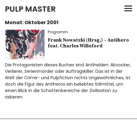
PULP MASTER
Monat:
Oktober 2001
Programm
Programm
Verlag
Frank Nowatzki (Hrsg.) – Antihero
feat. Charles Willeford
Merch
Die Protagonisten dieses Buches sind Antihelden: Abzocker,
Verlierer, Serienmörder oder Auftragskiller. Das ist in der
News
Welt der Crime- und Pulpfiction nichts Ungewöhnliches, ist
doch die Figur des Antiheros ein beliebtes Stilmittel, um
einen Blick in die Schattenbereiche der Zivilisation zu
riskieren.
Instagram
Facebook
Twitter