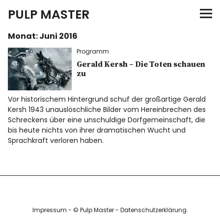
PULP MASTER
Monat:
Juni 2016
Programm
Programm
Verlag
Gerald Kersh – Die Toten schauen
zu
Merch
Vor historischem Hintergrund schuf der großartige Gerald
Kersh 1943 unauslöschliche Bilder vom Hereinbrechen des
News
Schreckens über eine unschuldige Dorfgemeinschaft, die
bis heute nichts von ihrer dramatischen Wucht und
Sprachkraft verloren haben.
Instagram
Facebook
Twitter
Impressum
- © Pulp Master -
Datenschutzerklärung