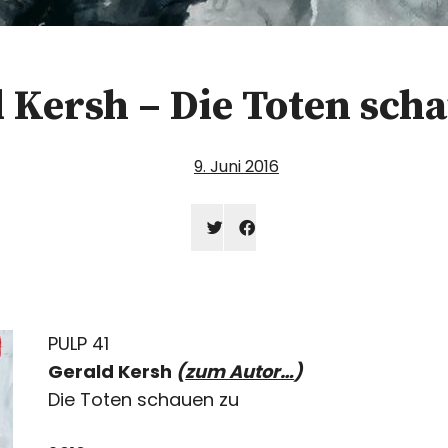
 Kersh – Die Toten sch
9. Juni 2016
Klick,
Klick,
um
um
über
auf
Twitter
Facebook
zu
zu
teilen
teilen
(Wird
(Wird
in
in
PULP 41
neuem
neuem
Fenster
Fenster
Gerald Kersh
(
zum Autor…
)
geöffnet)
geöffnet)
Die Toten schauen zu