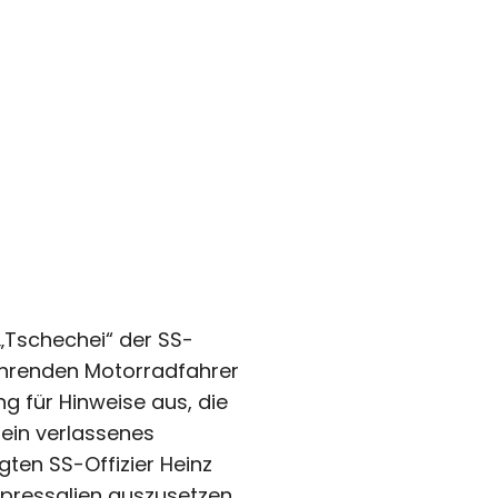
„Tschechei“ der SS-
ahrenden Motorradfahrer
g für Hinweise aus, die
 ein verlassenes
ten SS-Offizier Heinz
pressalien auszusetzen.