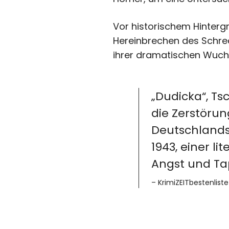
Vor historischem Hinterg
Hereinbrechen des Schrec
ihrer dramatischen Wucht
„Dudicka“, Ts
die Zerstörun
Deutschlands
1943, einer li
Angst und Tap
– KrimiZEITbestenliste