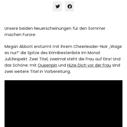
Info
Klick,
Klick,
um
um
über
auf
Twitter
Facebook
zu
zu
Unsere beiden Neuerscheinungen für den Sommer
teilen
teilen
(Wird
(Wird
machen Furore:
in
in
neuem
neuem
Fenster
Fenster
Megan Abbott erstürmt mit ihrem Cheerleader-Noir „Wage
geöffnet)
geöffnet)
es nur!“ die Spitze des Krimibestenliste im Monat
Juli.Respekt. Zwei Titel, zweimal steht die Frau auf Eins! Und
das Schöne: mit
Queenpin
und
Hüte Dich vor der Frau
sind
zwei weitere Titel in Vorbereitung.