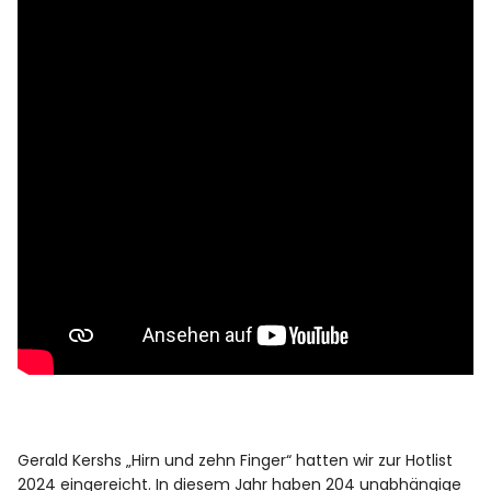
Gerald Kershs „Hirn und zehn Finger“ hatten wir zur Hotlist
2024 eingereicht. In diesem Jahr haben
204 unabhängige