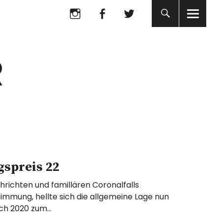
Instagram
Facebook
Twitter
R
gspreis 22
hrichten und famillären Coronalfalls
mmung, hellte sich die allgemeine Lage nun
ach 2020 zum…