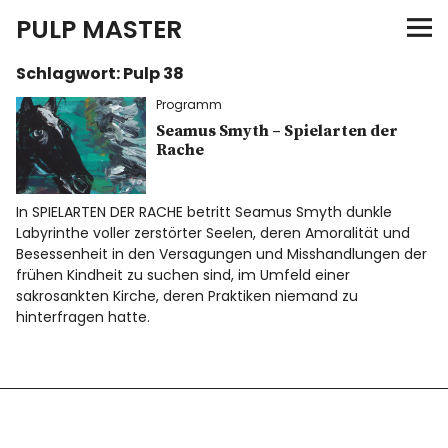
PULP MASTER
Schlagwort:
Pulp 38
Programm
Programm
Verlag
Seamus Smyth – Spielarten der
Rache
Merch
In SPIELARTEN DER RACHE betritt Seamus Smyth dunkle
Labyrinthe voller zerstörter Seelen, deren Amoralität und
News
Besessenheit in den Versagungen und Misshandlungen der
frühen Kindheit zu suchen sind, im Umfeld einer
sakrosankten Kirche, deren Praktiken niemand zu
hinterfragen hatte.
Instagram
Facebook
Twitter