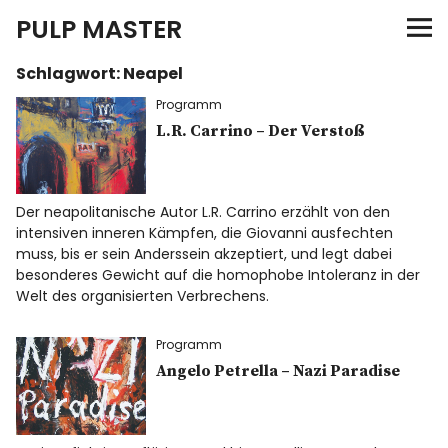
PULP MASTER
Schlagwort:
Neapel
Programm
Programm
Verlag
L.R. Carrino – Der Verstoß
Merch
Der neapolitanische Autor L.R. Carrino erzählt von den
intensiven inneren Kämpfen, die Giovanni ausfechten
News
muss, bis er sein Anderssein akzeptiert, und legt dabei
besonderes Gewicht auf die homophobe Intoleranz in der
Welt des organisierten Verbrechens.
Instagram
Facebook
Twitter
Programm
Angelo Petrella – Nazi Paradise