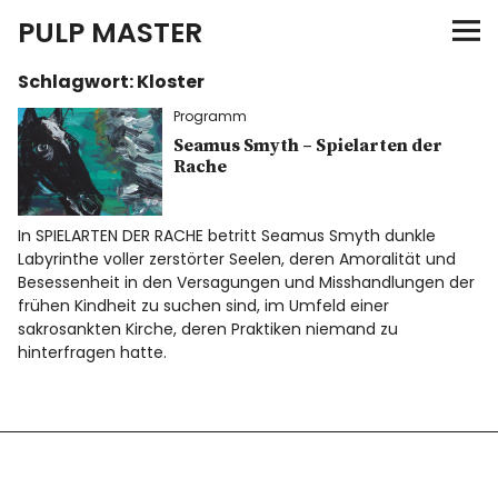
PULP MASTER
Schlagwort:
Kloster
Programm
Programm
Verlag
Seamus Smyth – Spielarten der
Rache
Merch
In SPIELARTEN DER RACHE betritt Seamus Smyth dunkle
Labyrinthe voller zerstörter Seelen, deren Amoralität und
News
Besessenheit in den Versagungen und Misshandlungen der
frühen Kindheit zu suchen sind, im Umfeld einer
sakrosankten Kirche, deren Praktiken niemand zu
hinterfragen hatte.
Instagram
Facebook
Twitter