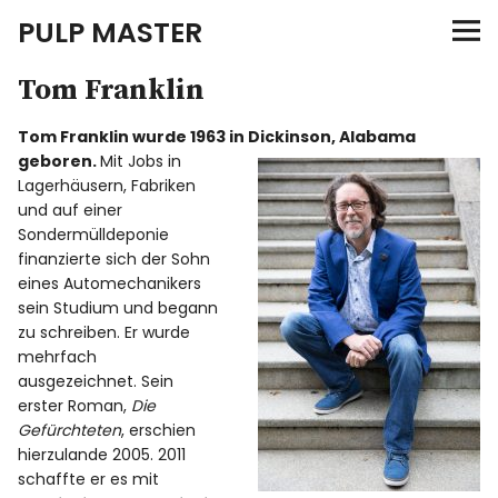
PULP MASTER
Tom Franklin
Programm
Tom Franklin wurde 1963 in Dickinson, Alabama
Verlag
geboren.
Mit Jobs in
Lagerhäusern, Fabriken
Merch
und auf einer
Sondermülldeponie
finanzierte sich der Sohn
News
eines Automechanikers
sein Studium und begann
zu schreiben. Er wurde
mehrfach
Instagram
Facebook
Twitter
ausgezeichnet. Sein
erster Roman,
Die
Gefürchteten
, erschien
hierzulande 2005. 2011
schaffte er es mit