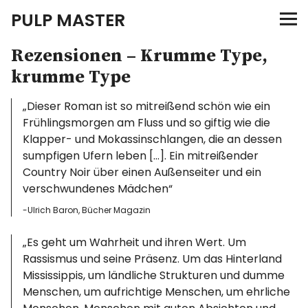
PULP MASTER
Rezensionen – Krumme Type,
Programm
krumme Type
Verlag
„Dieser Roman ist so mitreißend schön wie ein
Frühlingsmorgen am Fluss und so giftig wie die
Merch
Klapper- und Mokassinschlangen, die an dessen
sumpfigen Ufern leben […]. Ein mitreißender
News
Country Noir über einen Außenseiter und ein
verschwundenes Mädchen“
-Ulrich Baron, Bücher Magazin
Instagram
Facebook
Twitter
„Es geht um Wahrheit und ihren Wert. Um
Rassismus und seine Präsenz. Um das Hinterland
Mississippis, um ländliche Strukturen und dumme
Menschen, um aufrichtige Menschen, um ehrliche