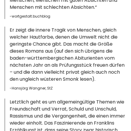
Menschen, Menschen mit guten Absichten und
Info
Menschen mit schlechten Absichten.“
-wortgestalt.buchblog
Er zeigt die innere Tragik von Menschen, gleich
welcher Hautfarbe, denen die Umwelt nicht die
geringste Chance gibt. Das macht die Größe
dieses Romans aus (auf den sich übrigens die
baden-württembergischen Abiturienten vom
nächsten Jahr an als Prüfungsstück freuen dürfen
– und die dann vielleicht privat gleich auch noch
den ungleich wüsteren Smonk lesen).
-Hansjörg Wangner, StZ
Letztlich geht es um allgemeingültige Themen wie
Freundschaft und Verrat, Schuld und Unschuld,
Rassismus und die Vergangenheit, die einen immer
wieder einholt. Das Faszinierende an Franklins
Erzählkunst ist, dass seine Story zwar historisch