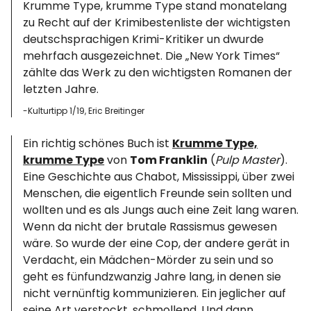
Krumme Type, krumme Type stand monatelang
zu Recht auf der Krimibestenliste der wichtigsten
deutschsprachigen Krimi-Kritiker un dwurde
mehrfach ausgezeichnet. Die „New York Times“
zählte das Werk zu den wichtigsten Romanen der
letzten Jahre.
-Kulturtipp 1/19, Eric Breitinger
Ein richtig schönes Buch ist
Krumme Type,
krumme Type
von
Tom Franklin
(
Pulp Master
).
Eine Geschichte aus Chabot, Mississippi, über zwei
Menschen, die eigentlich Freunde sein sollten und
wollten und es als Jungs auch eine Zeit lang waren.
Wenn da nicht der brutale Rassismus gewesen
wäre. So wurde der eine Cop, der andere gerät in
Verdacht, ein Mädchen-Mörder zu sein und so
geht es fünfundzwanzig Jahre lang, in denen sie
nicht vernünftig kommunizieren. Ein jeglicher auf
seine Art verstockt, schmollend. Und dann