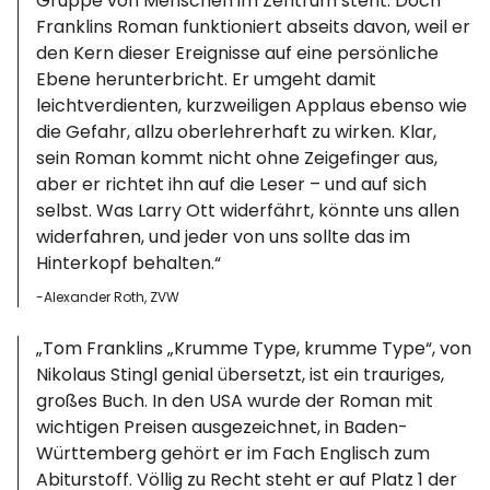
Gruppe von Menschen im Zentrum steht. Doch
Franklins Roman funktioniert abseits davon, weil er
den Kern dieser Ereignisse auf eine persönliche
Ebene herunterbricht. Er umgeht damit
leichtverdienten, kurzweiligen Applaus ebenso wie
die Gefahr, allzu oberlehrerhaft zu wirken. Klar,
sein Roman kommt nicht ohne Zeigefinger aus,
aber er richtet ihn auf die Leser – und auf sich
selbst. Was Larry Ott widerfährt, könnte uns allen
widerfahren, und jeder von uns sollte das im
Hinterkopf behalten.“
-Alexander Roth, ZVW
„Tom Franklins „Krumme Type, krumme Type“, von
Nikolaus Stingl genial übersetzt, ist ein trauriges,
großes Buch. In den USA wurde der Roman mit
wichtigen Preisen ausgezeichnet, in Baden-
Württemberg gehört er im Fach Englisch zum
Abiturstoff. Völlig zu Recht steht er auf Platz 1 der